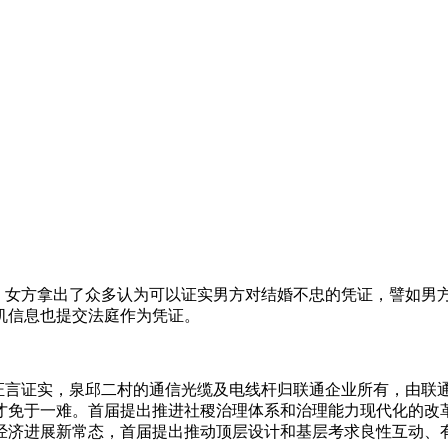
过错方，女方拿出了众多认为可以证实男方对结婚不忠的凭证，譬如
机信息也提交法庭作为凭证。
立山的证言证实，泉邱二村的通信光缆及电线杆归联通企业所有，由
才免于一难。首届提出推进社稷治理体系和治理能力现代化的改
经济进展新常态，首届提出推动顶层设计和基层考求良性互动、