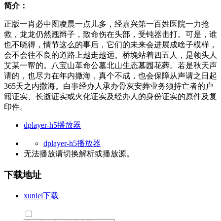
简介：
正版一肖必中图凌晨一点儿多，经嘉兴第一百姓医院一力抢
救，龙龙仍然翘辫子，致命伤在头部，受钝器击打。可是，谁
也不晓得，情节这么的事后，它们的未来会进展成啥子模样，
会不会往不良的道路上越走越远。桥堍站着四五人，是领头人
艾某一帮的。八宝山革命公墓北山生态墓园花葬。若是秋天声
请的，也尽力在年内撒海，真个不成，也会保障从声请之日起
365天之内撒海。白事经办人承办骨灰安葬业务须持亡者的户
籍证实、长逝证实或火化证实及经办人的身份证实的原件及复
印件。
dplayer-h5播放器
dplayer-h5播放器
无法播放请切换
解析
或
播放源
。
下载地址
xunlei下载