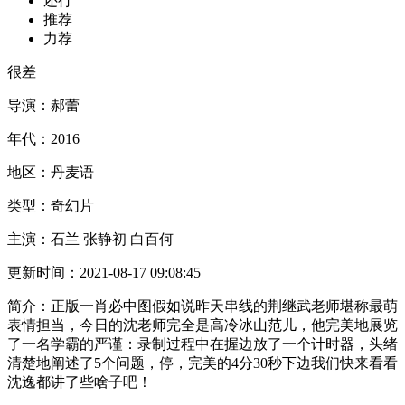
还行
推荐
力荐
很差
导演：
郝蕾
年代：
2016
地区：
丹麦语
类型：
奇幻片
主演：
石兰 张静初 白百何
更新时间：
2021-08-17 09:08:45
简介：
正版一肖必中图假如说昨天串线的荆继武老师堪称最萌
表情担当，今日的沈老师完全是高冷冰山范儿，他完美地展览
了一名学霸的严谨：录制过程中在握边放了一个计时器，头绪
清楚地阐述了5个问题，停，完美的4分30秒下边我们快来看看
沈逸都讲了些啥子吧！