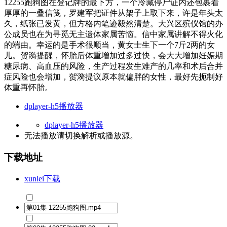
12255跑狗图在登记牌的最下方，一个冷藏停尸证内还包裹着
厚厚的一叠信笺，罗建军把证件从架子上取下来，许是年头太
久，纸张已发黄，但方格内笔迹毅然清楚。大兴区殡仪馆的办
公成员也在为寻觅无主遗体家属苦恼。信中家属讲解不得火化
的端由。幸运的是手术很顺当，黄女士生下一个7斤2两的女
儿。贺漪提醒，怀胎后体重增加过多过快，会大大增加妊娠期
糖尿病、高血压的风险，生产过程发生难产的几率和术后合并
症风险也会增加，贺漪提议原本就偏胖的女性，最好先扼制好
体重再怀胎。
dplayer-h5播放器
dplayer-h5播放器
无法播放请切换
解析
或
播放源
。
下载地址
xunlei下载