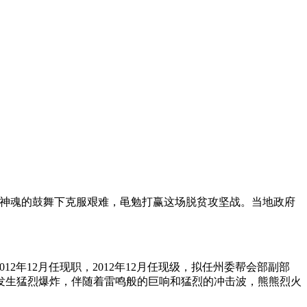
种神魂的鼓舞下克服艰难，黾勉打赢这场脱贫攻坚战。当地政府
2年12月任现职，2012年12月任现级，拟任州委帮会部副部
然发生猛烈爆炸，伴随着雷鸣般的巨响和猛烈的冲击波，熊熊烈火