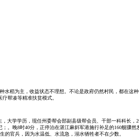
栽种水稻为主，收益状态不理想。不论是政府仍然村民，都在这
医疗帮凑等精准扶贫模式。
生，大学学历，现任州委帮会部副县级帮会员、干部一科科长，201
；。晚8时40分，正停泊在湛江麻斜军港施行补足的160舰骤
逃生的官兵，因为水温低、水流急，溺水牺牲者不在少数。