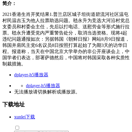
简介：
2021香港生肖开奖结果1.普兰店区城子坦街道碧流河社区温屯
村民温吉玉为他人拉票助选问题。嵇永升为竞选大河沿村党总
支委员和村委会主任，先后以打电话、送慰劳金等形式施行拉
票。嵇永升遭受党内严重警告处分，取消当选资格。现将4起
违纪问题通报如次：另据韩国《朝鲜日报》网站8月9日报道，
韩国并肩民主党6名议员8日按照打算起始了为期3天的访华日
程。报道称，当天在中国北京大学举办的非公开座谈会上，中
国学者们表达，部署萨德然后，中国将对韩国采取各种实质性
制裁措施。
dplayer-h5播放器
dplayer-h5播放器
无法播放请切换
解析
或
播放源
。
下载地址
xunlei下载