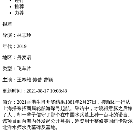
还行
推荐
力荐
很差
导演：
林志玲
年代：
2019
地区：
丹麦语
类型：
飞车片
主演：
王希维 鲍蕾 曹颖
更新时间：
2021-08-17 10:08:48
简介：
2021香港生肖开奖结果1881年2月27日，接舰团一行从
上海搭乘招商局轮船海琛号起航。采访中，才晓得意腻之后嫁
了人，却一辈子信守了那个在中国水兵墓上种一点花的诺言。
该项目面向海内外发起公开募捐，筹资用于整修英国纽卡斯尔
北洋水师水兵墓碑及墓地。