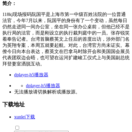
简介：
118kj现场报码阮国平是上海市第一中级百姓法院的一位普通
法官，今年7月以来，阮国平的身份有了一个变动，虽然每日
仍然走进同一间办公室，坐在同一张办公桌前，但他已经不是
执行局的法官，而是刚设立的执行裁判庭中的一员。张存锐笑
着奉告记者。台湾首脑蔡英文上任后的首度出访，涉外部门名
为英翔专案，本周五就要起航。对此，台湾官方尚未证实。幕
僚今日向本台表达，蔡英文在巴拿马时除开会和美国国会展员
代表团双边会晤，也可望在运河扩建峻工仪式上与美国副总统
拜登妻室洒脱互动。
dplayer-h5播放器
dplayer-h5播放器
无法播放请切换
解析
或
播放源
。
下载地址
xunlei下载