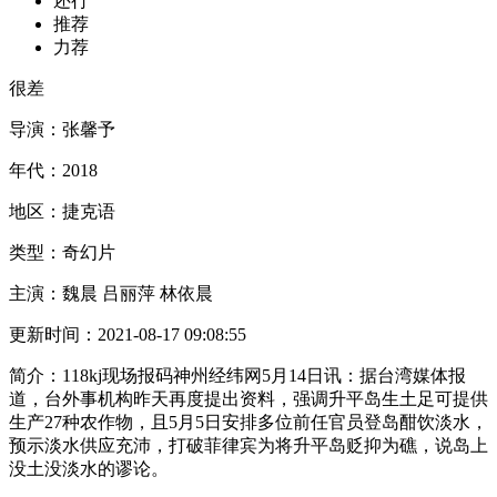
还行
推荐
力荐
很差
导演：
张馨予
年代：
2018
地区：
捷克语
类型：
奇幻片
主演：
魏晨 吕丽萍 林依晨
更新时间：
2021-08-17 09:08:55
简介：
118kj现场报码神州经纬网5月14日讯：据台湾媒体报
道，台外事机构昨天再度提出资料，强调升平岛生土足可提供
生产27种农作物，且5月5日安排多位前任官员登岛酣饮淡水，
预示淡水供应充沛，打破菲律宾为将升平岛贬抑为礁，说岛上
没土没淡水的谬论。