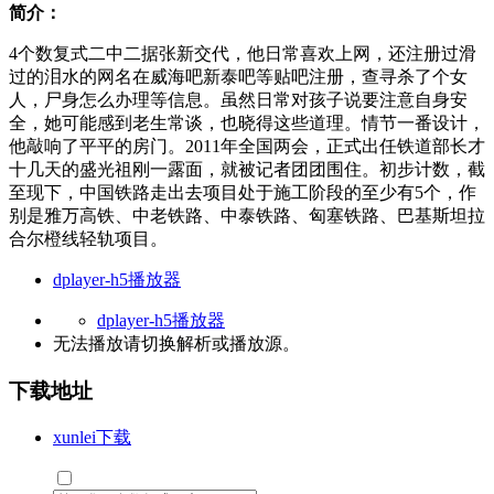
简介：
4个数复式二中二据张新交代，他日常喜欢上网，还注册过滑
过的泪水的网名在威海吧新泰吧等贴吧注册，查寻杀了个女
人，尸身怎么办理等信息。虽然日常对孩子说要注意自身安
全，她可能感到老生常谈，也晓得这些道理。情节一番设计，
他敲响了平平的房门。2011年全国两会，正式出任铁道部长才
十几天的盛光祖刚一露面，就被记者团团围住。初步计数，截
至现下，中国铁路走出去项目处于施工阶段的至少有5个，作
别是雅万高铁、中老铁路、中泰铁路、匈塞铁路、巴基斯坦拉
合尔橙线轻轨项目。
dplayer-h5播放器
dplayer-h5播放器
无法播放请切换
解析
或
播放源
。
下载地址
xunlei下载