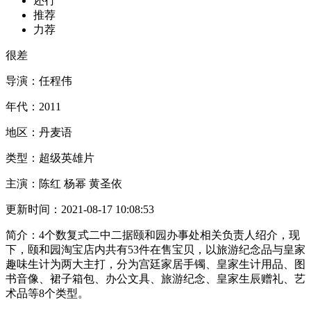
还行
推荐
力荐
很差
导演：
任程伟
年代：
2011
地区：
丹麦语
类型：
超级英雄片
主演：
陈红 杨幂 黄圣依
更新时间：
2021-08-17 10:08:53
简介：
4个数复式二中二据颐和园办事处相关负责人绍介，现
下，颐和园淘宝店内共有53件在售宝贝，以旅游纪念品与皇家
趣味生计为两大主打，分为宫廷家居手镯、皇家生计用品、图
书音像、裙子箱包、办公文具、旅游纪念、皇家生辰赠礼、艺
术品等8个类型。