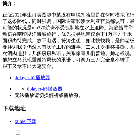
简介：
正版2021年生肖表图廖中莱没有申说扎哈里是在何时模拟飞行
了这条路线，同时强调，国际专家和澳大利亚官员都认可，最
可能的状况是mh370航班不受扼制地在水上迫降。海底搜寻举
动仍在南印度洋海域施行，优先搜寻地带仅余下1万平方千米
面积尚待完成。放下电话，符涛生想，如此快找我，是帅老板
要拜谢我？仍然又有啥子工程的难事。二人几次推杯换盏，几
次酒肉进肚，几多窃窃私语，关系像哥儿们普通。帅老板说。
他想立马兑现重谢符局长的承诺，可两万三万完全拿不转手，
眼下又拿不出大笔资金。
dplayer-h5播放器
dplayer-h5播放器
无法播放请切换
解析
或
播放源
。
下载地址
xunlei下载