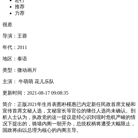
还行
推荐
力荐
很差
导演：
王蓉
年代：
2011
地区：
泰语
类型：
微动画片
主演：
牛萌萌 花儿乐队
更新时间：
2021-08-17 09:08:35
简介：
正版2021年生肖表图朴槿惠已内定新任民政首席文秘和
宣传首席文秘人选，文秘室长等官位的继任人选尚未确认。剖
析人士认为，执政党的这一提议是经心识到现时危机严峻的情
况下提出的，骑墙内阁一朝开办，总统权柄将遭受大幅限止，
国政将由以总理为核心的内阁主导。