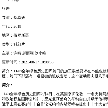
很差
导演：
蔡卓妍
年代：
2019
地区：
俄罗斯语
类型：
科幻片
主演：
许晴 赵丽颖 刘小峰
更新时间：
2021-08-17 10:08:33
简介：
114ls全年绿色历史图库舱门的加工误差要求在25丝也
硬，舱门下部还有一道轻微的弧线变动，这个变动用肉眼几乎
简介：
114ls全年绿色历史图库2月4日，在英国京师伦敦，一名支
和政治权益国际公约》，应光复阿桑奇的举动自由并赋予他得
近平主席在客岁中非合作论坛约翰内斯堡峰会提出中非十大合