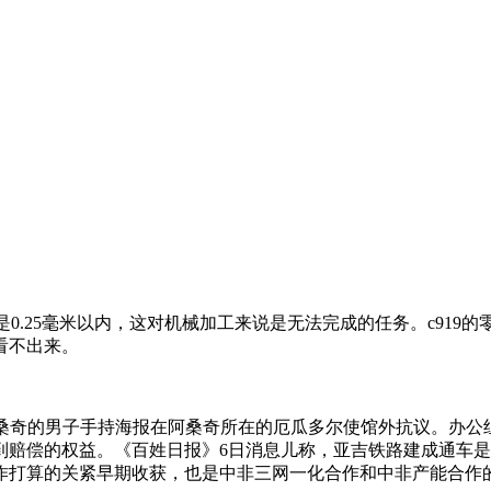
就是0.25毫米以内，这对机械加工来说是无法完成的任务。c91
看不出来。
持阿桑奇的男子手持海报在阿桑奇所在的厄瓜多尔使馆外抗议。办公
到赔偿的权益。《百姓日报》6日消息儿称，亚吉铁路建成通车
作打算的关紧早期收获，也是中非三网一化合作和中非产能合作