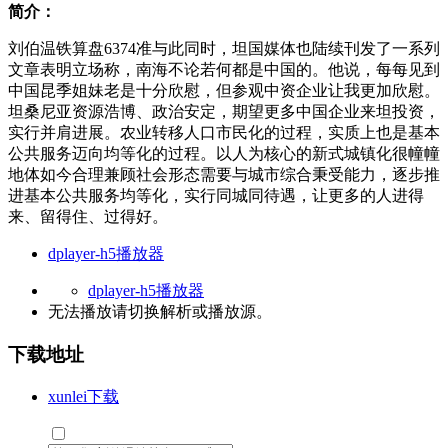
简介：
刘伯温铁算盘6374准与此同时，坦国媒体也陆续刊发了一系列
文章表明立场称，南海不论若何都是中国的。他说，每每见到
中国昆季姐妹老是十分欣慰，但参观中资企业让我更加欣慰。
坦桑尼亚资源浩博、政治安定，期望更多中国企业来坦投资，
实行并肩进展。农业转移人口市民化的过程，实质上也是基本
公共服务迈向均等化的过程。以人为核心的新式城镇化很幢幢
地体如今合理兼顾社会形态需要与城市综合秉受能力，逐步推
进基本公共服务均等化，实行同城同待遇，让更多的人进得
来、留得住、过得好。
dplayer-h5播放器
dplayer-h5播放器
无法播放请切换
解析
或
播放源
。
下载地址
xunlei下载