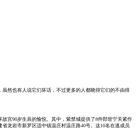
种，虽然也有人说它们坏话，不过更多的人都晓得它们的不由得
享故宫90岁生辰的愉悦。其中，紫禁城提供了8件郎世宁关紧作
建省龙岩市新罗区适中镇温庄村温庄路40号。这10名在逃成员