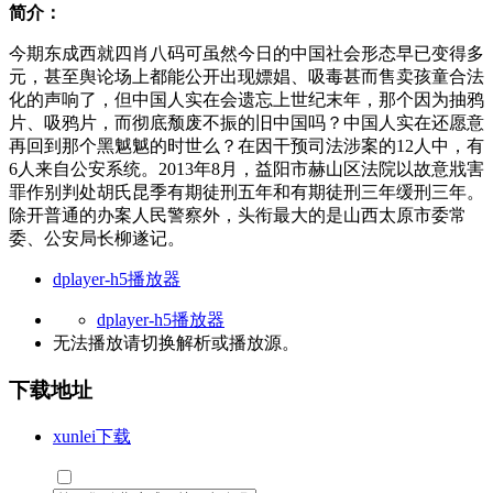
简介：
今期东成西就四肖八码可虽然今日的中国社会形态早已变得多
元，甚至舆论场上都能公开出现嫖娼、吸毒甚而售卖孩童合法
化的声响了，但中国人实在会遗忘上世纪末年，那个因为抽鸦
片、吸鸦片，而彻底颓废不振的旧中国吗？中国人实在还愿意
再回到那个黑魆魆的时世么？在因干预司法涉案的12人中，有
6人来自公安系统。2013年8月，益阳市赫山区法院以故意戕害
罪作别判处胡氏昆季有期徒刑五年和有期徒刑三年缓刑三年。
除开普通的办案人民警察外，头衔最大的是山西太原市委常
委、公安局长柳遂记。
dplayer-h5播放器
dplayer-h5播放器
无法播放请切换
解析
或
播放源
。
下载地址
xunlei下载