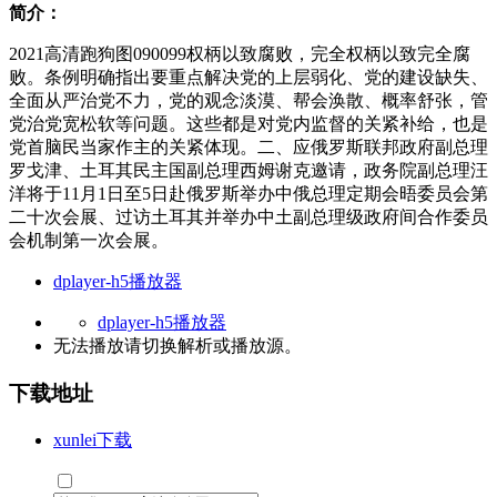
简介：
2021高清跑狗图090099权柄以致腐败，完全权柄以致完全腐
败。条例明确指出要重点解决党的上层弱化、党的建设缺失、
全面从严治党不力，党的观念淡漠、帮会涣散、概率舒张，管
党治党宽松软等问题。这些都是对党内监督的关紧补给，也是
党首脑民当家作主的关紧体现。二、应俄罗斯联邦政府副总理
罗戈津、土耳其民主国副总理西姆谢克邀请，政务院副总理汪
洋将于11月1日至5日赴俄罗斯举办中俄总理定期会晤委员会第
二十次会展、过访土耳其并举办中土副总理级政府间合作委员
会机制第一次会展。
dplayer-h5播放器
dplayer-h5播放器
无法播放请切换
解析
或
播放源
。
下载地址
xunlei下载