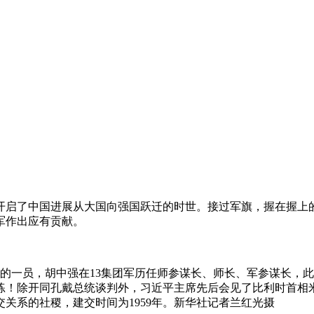
开启了中国进展从大国向强国跃迁的时世。接过军旗，握在握上
军作出应有贡献。
的一员，胡中强在13集团军历任师参谋长、师长、军参谋长，
练！除开同孔戴总统谈判外，习近平主席先后会见了比利时首相
关系的社稷，建交时间为1959年。新华社记者兰红光摄