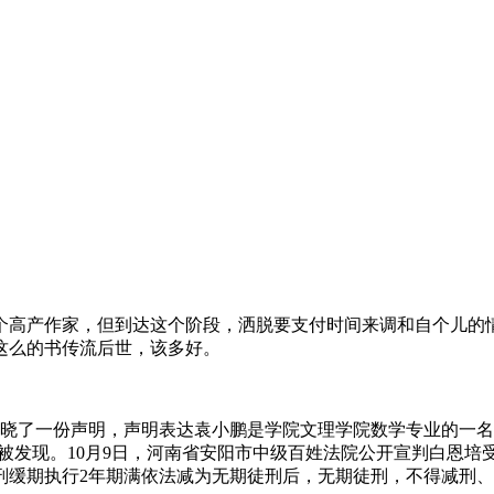
个高产作家，但到达这个阶段，洒脱要支付时间来调和自个儿的
这么的书传流后世，该多好。
揭晓了一份声明，声明表达袁小鹏是学院文理学院数学专业的一
车场被发现。10月9日，河南省安阳市中级百姓法院公开宣判白恩
刑缓期执行2年期满依法减为无期徒刑后，无期徒刑，不得减刑