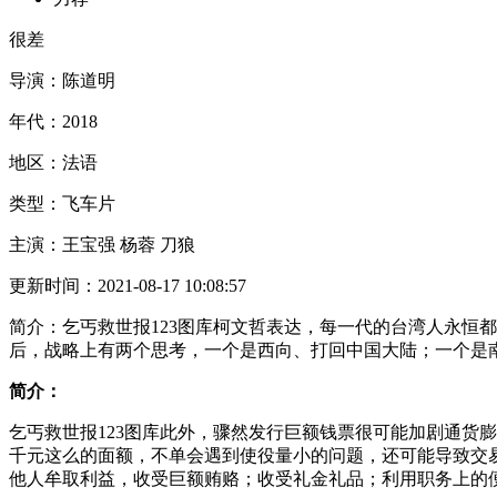
很差
导演：
陈道明
年代：
2018
地区：
法语
类型：
飞车片
主演：
王宝强 杨蓉 刀狼
更新时间：
2021-08-17 10:08:57
简介：
乞丐救世报123图库柯文哲表达，每一代的台湾人永
后，战略上有两个思考，一个是西向、打回中国大陆；一个是
简介：
乞丐救世报123图库此外，骤然发行巨额钱票很可能加剧通货
千元这么的面额，不单会遇到使役量小的问题，还可能导致交易的不
他人牟取利益，收受巨额贿赂；收受礼金礼品；利用职务上的