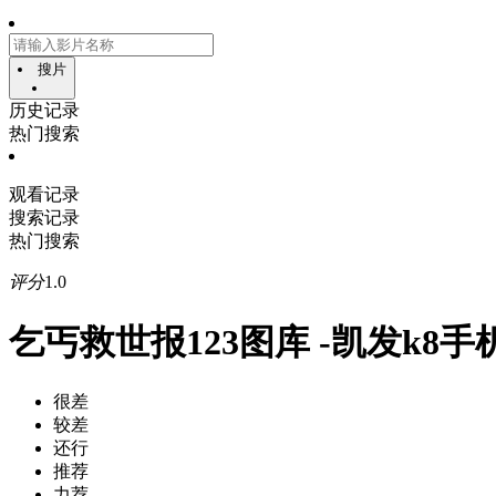
搜片
历史记录
热门搜索
观看记录
搜索记录
热门搜索
评分
1.0
乞丐救世报123图库 -凯发k8手
很差
较差
还行
推荐
力荐