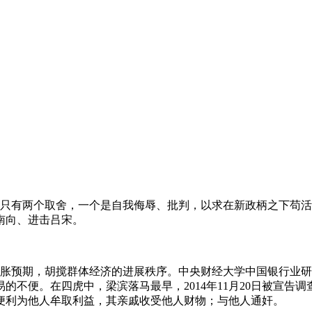
恒都只有两个取舍，一个是自我侮辱、批判，以求在新政柄之下苟
南向、进击吕宋。
膨胀预期，胡搅群体经济的进展秩序。中央财经大学中国银行业
便。在四虎中，梁滨落马最早，2014年11月20日被宣告调查
便利为他人牟取利益，其亲戚收受他人财物；与他人通奸。