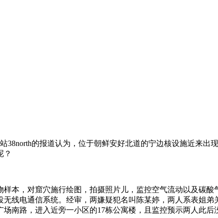
网站38north的报道认为，位于朝鲜安好北道的宁边核设施近
呢？
生物样本，对窟穴施行绘图，拍摄照片儿，监控空气流动以及碳
役无线电通信系统。经审，两嫌疑犯名叫陈某婷，两人系表姐弟
广场南路，进入近旁一小区的17栋公寓楼，且监控预示两人此后