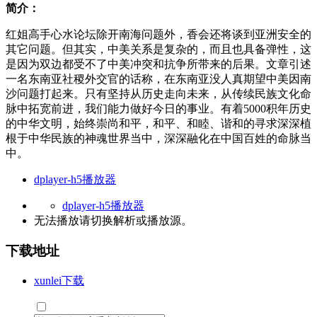
简介：
红姐高手心水论坛除开南海问题外，香会还将谈到亚洲安全的
其它问题。但其实，中美关系是复杂的，而且也具备弹性，这
是因为双边都受不了中美冲突和抗争所带来的后果。文章引述
一名东南亚社稷外交官的话称，在东南亚没人真期望中美因南
沙问题打起来。只有坚持从历史走向未来，从传续民族文化命
脉中拓宽前进，我们能力做好今日的事业。有着5000积年历史
的中华文明，始终崇尚和平，和平、和睦、谐和的寻求深深植
根于中华民族的神魂世界当中，深深融化在中国百姓的命脉当
中。
dplayer-h5播放器
dplayer-h5播放器
无法播放请切换
解析
或
播放源
。
下载地址
xunlei下载