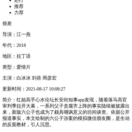
还行
推荐
力荐
很差
导演：
江一燕
年代：
2018
地区：
拉丁语
类型：
爱情片
主演：
白冰冰 刘蓓 周彦宏
更新时间：
2021-08-17 10:08:27
简介：
红姐高手心水论坛长安街知事app发现，随着落马高官
审判季拉开大幕，一系列父子贪腐齐上阵的事实陆续被披露出
来，新版六公子也成为了颇具嘲讽意义的坊间谈资。依据公开
报道事实，本文绘制的六公子涉案的模拟微信朋友圈，是生动
的反面教材，引人沉思。