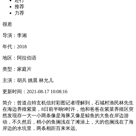
还行
推荐
力荐
很差
导演：
李湘
年代：
2018
地区：
阿拉伯语
类型：
家庭片
主演：
胡兵 姚晨 林允儿
更新时间：
2021-08-17 10:08:16
简介：
曾道点特玄机信封彩图记者理解到，石城村渔民林先生
在海边养殖紫菜，8日前半晌9时许，他和爸爸在紫菜养殖区突
然发现存一大一小两条像是海豚又像是鲸鱼的大鱼在岸边游
动，不久然后，稍小的鱼搁浅在了滩涂上，大的也搁浅在了海
岸边的水坑里，两条相距百来米远。