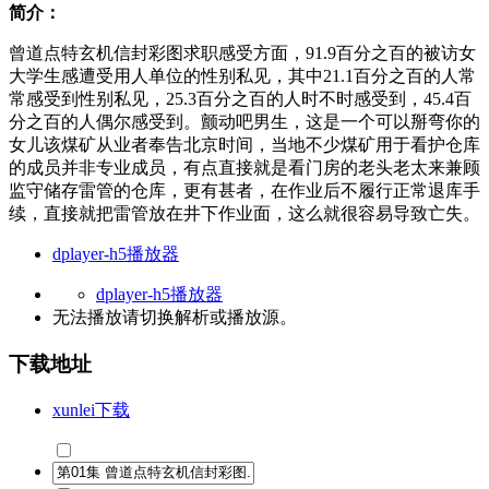
简介：
曾道点特玄机信封彩图求职感受方面，91.9百分之百的被访女
大学生感遭受用人单位的性别私见，其中21.1百分之百的人常
常感受到性别私见，25.3百分之百的人时不时感受到，45.4百
分之百的人偶尔感受到。颤动吧男生，这是一个可以掰弯你的
女儿该煤矿从业者奉告北京时间，当地不少煤矿用于看护仓库
的成员并非专业成员，有点直接就是看门房的老头老太来兼顾
监守储存雷管的仓库，更有甚者，在作业后不履行正常退库手
续，直接就把雷管放在井下作业面，这么就很容易导致亡失。
dplayer-h5播放器
dplayer-h5播放器
无法播放请切换
解析
或
播放源
。
下载地址
xunlei下载