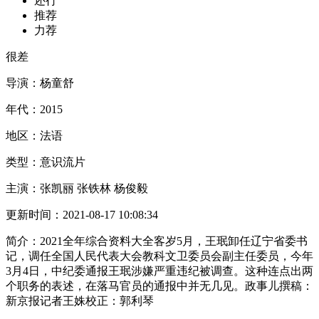
还行
推荐
力荐
很差
导演：
杨童舒
年代：
2015
地区：
法语
类型：
意识流片
主演：
张凯丽 张铁林 杨俊毅
更新时间：
2021-08-17 10:08:34
简介：
2021全年综合资料大全客岁5月，王珉卸任辽宁省委书
记，调任全国人民代表大会教科文卫委员会副主任委员，今年
3月4日，中纪委通报王珉涉嫌严重违纪被调查。这种连点出两
个职务的表述，在落马官员的通报中并无几见。政事儿撰稿：
新京报记者王姝校正：郭利琴