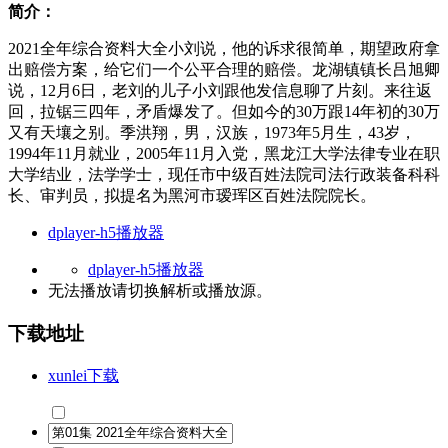
简介：
2021全年综合资料大全小刘说，他的诉求很简单，期望政府拿
出赔偿方案，给它们一个公平合理的赔偿。龙湖镇镇长吕旭卿
说，12月6日，老刘的儿子小刘跟他发信息聊了片刻。来往返
回，拉锯三四年，矛盾爆发了。但如今的30万跟14年初的30万
又有天壤之别。季洪翔，男，汉族，1973年5月生，43岁，
1994年11月就业，2005年11月入党，黑龙江大学法律专业在职
大学结业，法学学士，现任市中级百姓法院司法行政装备科科
长、审判员，拟提名为黑河市瑷珲区百姓法院院长。
dplayer-h5播放器
dplayer-h5播放器
无法播放请切换
解析
或
播放源
。
下载地址
xunlei下载