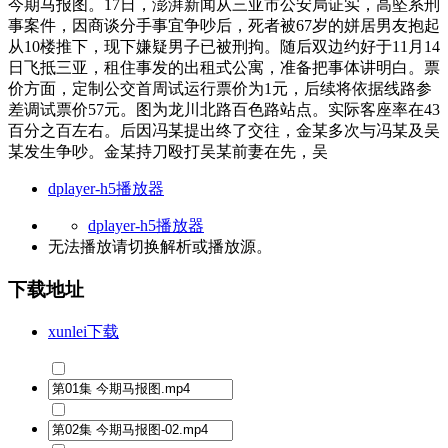
今期马报图。17日，澎湃新闻从三亚市公安局证实，高坠系刑
事案件，因商谈分手事宜争吵后，死者被67岁的姘居男友抱起
从10楼推下，现下嫌疑男子已被刑拘。随后双边约好于11月14
日飞抵三亚，租住事发的出租式公寓，准备把事体讲明白。票
价方面，定制公交首周试运行票价为1元，后续将依据线路参
差调试票价57元。图为龙川北路百色路站点。实际客座率在43
百分之百左右。后因冯某提出终了交往，金某多次与冯某及吴
某发生争吵。金某持刀殴打吴某前妻在先，吴
dplayer-h5播放器
dplayer-h5播放器
无法播放请切换
解析
或
播放源
。
下载地址
xunlei下载