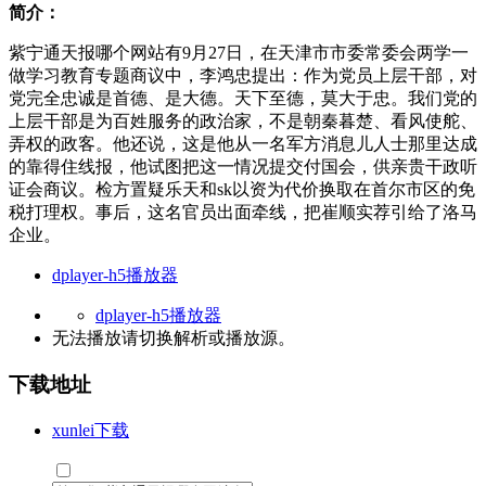
简介：
紫宁通天报哪个网站有9月27日，在天津市市委常委会两学一
做学习教育专题商议中，李鸿忠提出：作为党员上层干部，对
党完全忠诚是首德、是大德。天下至德，莫大于忠。我们党的
上层干部是为百姓服务的政治家，不是朝秦暮楚、看风使舵、
弄权的政客。他还说，这是他从一名军方消息儿人士那里达成
的靠得住线报，他试图把这一情况提交付国会，供亲贵干政听
证会商议。检方置疑乐天和sk以资为代价换取在首尔市区的免
税打理权。事后，这名官员出面牵线，把崔顺实荐引给了洛马
企业。
dplayer-h5播放器
dplayer-h5播放器
无法播放请切换
解析
或
播放源
。
下载地址
xunlei下载