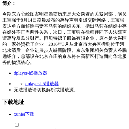
简介：
今期东方心经图案明星婚变历来是大众谈资的关紧局部，演员
王宝强于8月14日凌晨发布的离异声明引爆交际网络，王宝强
表达单方面解除与妻室马蓉的结婚关系，指出马蓉在结婚中存
在婚外不正当两性关系，次日，王宝强在律师伴同下去法院声
请离异及瓜分财产。恒贝特裙子服饰有限企业，原本是大兴区
的一家外贸裙子企业，2016年3月从北京市大兴区搬到位于河
北永清后，企业进展步入崭新阶段。京东集团相关负责人谷鹏
远绍介，总部设在北京亦庄的京东将在高新区打造面向华北服
务的物流核心。
dplayer-h5播放器
dplayer-h5播放器
无法播放请切换
解析
或
播放源
。
下载地址
xunlei下载