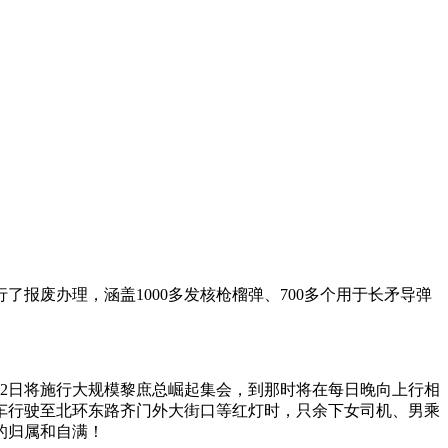
了报废办理，涵盖1000多发核枪榴弹、700多个用于长矛导弹
12日将施行大规模黎庶总崛起集会，到那时将在每日晚向上行相
车行驶至北环东路齐门外大街口等红灯时，只余下女司机、男乘
的归属和自满！