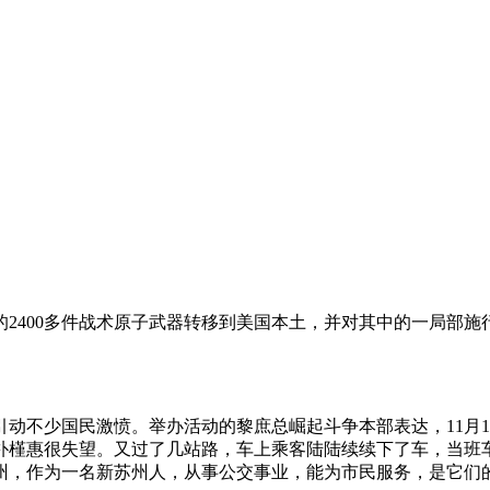
的2400多件战术原子武器转移到美国本土，并对其中的一局部施行
情引动不少国民激愤。举办活动的黎庶总崛起斗争本部表达，11月
朴槿惠很失望。又过了几站路，车上乘客陆陆续续下了车，当班
州，作为一名新苏州人，从事公交事业，能为市民服务，是它们