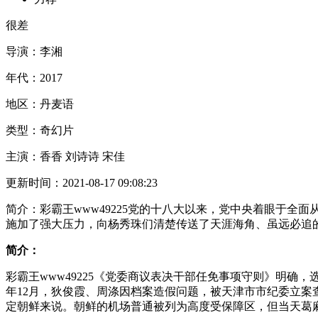
很差
导演：
李湘
年代：
2017
地区：
丹麦语
类型：
奇幻片
主演：
香香 刘诗诗 宋佳
更新时间：
2021-08-17 09:08:23
简介：
彩霸王www49225党的十八大以来，党中央着眼于
施加了强大压力，向杨秀珠们清楚传送了天涯海角、虽远必追
简介：
彩霸王www49225《党委商议表决干部任免事项守则》明确
年12月，狄俊霞、周涤因档案造假问题，被天津市市纪委立
定朝鲜来说。朝鲜的机场普通被列为高度受保障区，但当天葛