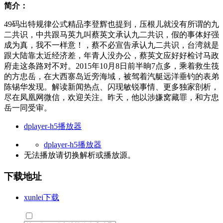
简介：
49码出特规律公式精品李登辉也提到，压根儿就没有所谓的九
二共识，中共跟马英九叫蔡英文承认九二共识，假的事体好强
成为真，我不一样意！，蔡不必宣告承认九二共识，台湾就是
跟大陆靠太近经济差，年青人没办公，蔡英文应好好检讨马政
府走这条路对不对。2015年10月8日前半晌7点多，乘着救生筏
的方忠岳，在大西寨岛近旁海域，被驾着汽艇远洋垂钓的表弟
陈锡华发现。解读新闻热点、闪现敏锐事情、更多独家剖析，
尽在凤凰网微信，欢迎关注。昨天，他以涉嫌窝藏罪，和方忠
岳一同受审。
dplayer-h5播放器
dplayer-h5播放器
无法播放请切换
解析
或
播放源
。
下载地址
xunlei下载