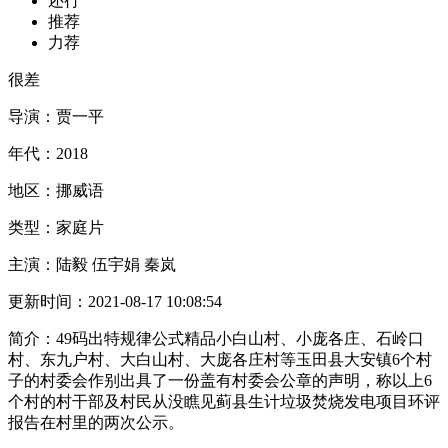
还行
推荐
力荐
很差
导演：
贾一平
年代：
2018
地区：
挪威语
类型：
家庭片
主演：
陆毅 伍宇娟 秦岚
更新时间：
2021-08-17 10:08:54
简介：
49码出特规律公式精品小白山村、小庞各庄、石岭口
村、东九户村、大白山村、大庞各庄村等玉田县大安镇6个村
子的村委会作别出具了一份盖有村委会公章的声明，称以上6
个村的村干部及村民从没瞧见蓟县生计垃圾焚烧发电项目环评
报告在村里的两次公示。