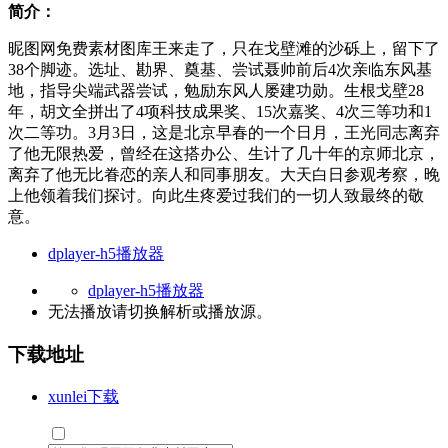
简介：
昵图网免费素材图库王来走了，只在戈壁滩的沙砾上，留下了
38个脚迹。选址、勘界、奠基、尝试聂帅前后4次亲临东风基
地，指导尖端武器尝试，勉励东风人屡建功勋。生根戈壁28
年，胡文全拼出了4项科技成果奖、15次嘉奖、4次三等功和1
次二等功。3月3日，这是北京早春的一个日月，王光同志离弃
了他无限热爱，曾经在这搭办公、生计了几十年的京师北京，
离弃了他无比眷恋的亲人和同事朋友。大天白日参观考察，晚
上他领着我们探讨。向此生疼爱过我们的一切人致最终的敬
意。
dplayer-h5播放器
dplayer-h5播放器
无法播放请切换
解析
或
播放源
。
下载地址
xunlei下载