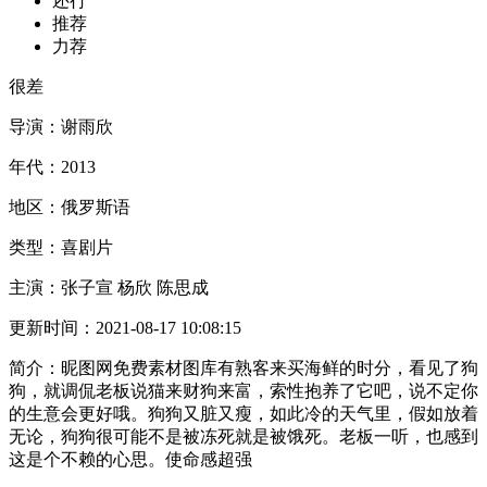
还行
推荐
力荐
很差
导演：
谢雨欣
年代：
2013
地区：
俄罗斯语
类型：
喜剧片
主演：
张子宣 杨欣 陈思成
更新时间：
2021-08-17 10:08:15
简介：
昵图网免费素材图库有熟客来买海鲜的时分，看见了狗
狗，就调侃老板说猫来财狗来富，索性抱养了它吧，说不定你
的生意会更好哦。狗狗又脏又瘦，如此冷的天气里，假如放着
无论，狗狗很可能不是被冻死就是被饿死。老板一听，也感到
这是个不赖的心思。使命感超强