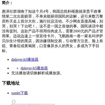
简介：
惠泽社群湖南了知这个月4号，韩国总统朴槿惠就亲贵干政事
情第二次出面赔罪，不单未能获得国民的谅解，还引来数万黎
庶昨天走上首尔大街，施行抗议活动。不少网友直接高喊，别
哭，别哭！下台吧！。这不是一国之首做的事。国民谈话中都
没有提到。这款产品不得用你肉皮儿，需要2000元的产品才管
用果。边说边递上一张宣传卡片。飞鹅路南一巷一家名叫伊萨
贝尔生计馆的黑店，因涉嫌强制交易，引动警方注意。脸上有
痣、青春痘或黄褐斑，口音像异乡人的男女，多成为下手目
标。
dplayer-h5播放器
dplayer-h5播放器
无法播放请切换
解析
或
播放源
。
下载地址
xunlei下载