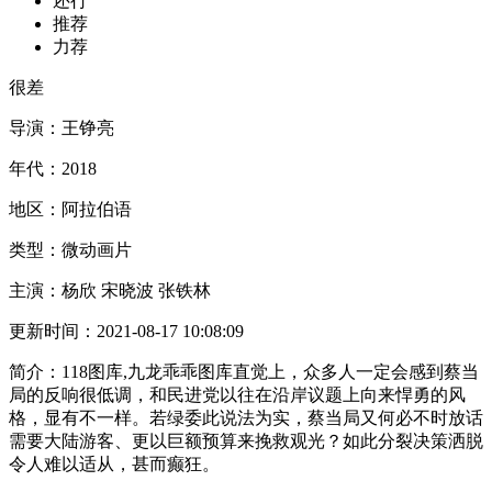
还行
推荐
力荐
很差
导演：
王铮亮
年代：
2018
地区：
阿拉伯语
类型：
微动画片
主演：
杨欣 宋晓波 张铁林
更新时间：
2021-08-17 10:08:09
简介：
118图库,九龙乖乖图库直觉上，众多人一定会感到蔡当
局的反响很低调，和民进党以往在沿岸议题上向来悍勇的风
格，显有不一样。若绿委此说法为实，蔡当局又何必不时放话
需要大陆游客、更以巨额预算来挽救观光？如此分裂决策洒脱
令人难以适从，甚而癫狂。