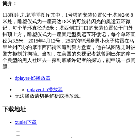
简介：
118图库,九龙乖乖图库其中，1号塔的安装位置位于塔顶246.8
米处，雕塑仪式为一座高达18米的可旋转闪光的奥运五环微
记，每个单环直径为5米；塔西侧主门口的安装位置位于门外
拱顶上方，雕塑仪式为一座固定型奥运五环微记，每个单环直
径为3.5米。2015年4月12号，25岁的非洲裔男小伙子格雷在马
里兰州巴尔的摩市西部街区遭到警方盘查，他在试图逃走时被
警方扼制并拘捕。当初，在美国的央视记者就曾到巴尔的摩一
个典型的黑人社区去一探到底或许记者的探访，能申说一点问
题。
dplayer-h5播放器
dplayer-h5播放器
无法播放请切换
解析
或
播放源
。
下载地址
xunlei下载