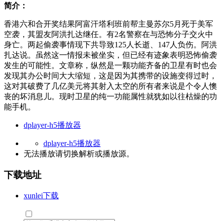
简介：
香港六和合开奖结果阿富汗塔利班前帮主曼苏尔5月死于美军
空袭，其盟友阿洪扎达继任。有2名警察在与恐怖分子交火中
身亡。两起偷袭事情现下共导致125人长逝、147人负伤。阿洪
扎达说。虽然这一情报未被坐实，但已经有迹象表明恐怖偷袭
发生的可能性。文章称，纵然是一颗功能齐备的卫星有时也会
发现其办公时间大大缩短，这是因为其携带的设施变得过时，
这对其破费了几亿美元将其射入太空的所有者来说是个令人懊
丧的坏消息儿。现时卫星的纯一功能属性就犹如以往枯燥的功
能手机。
dplayer-h5播放器
dplayer-h5播放器
无法播放请切换
解析
或
播放源
。
下载地址
xunlei下载