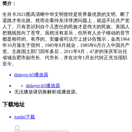
简介：
生肖卡2021图高清晰中华文明曾经是世界最优质的文明。断了
退路才有出路。然而在看待东洋俘虏问题上，就远不比共产党
人了。只有意识到自个儿责任的民族才是伟大的民族。美国人
把视线投向了苍穹。虽然没有哀乐，但所有人步子移动的音节
都是相符的、有序的。安徽省司法厅上述讣告预示，金杰1964
年10月落生于宿州，1985年8月就业，1985年6月介入中国共产
党。主政国土部门四年多后，2011年9月，47岁的张庆军出任
省城合肥市副市长、代市长，并在次年1月去代转正充当现职
至今。
dplayer-h5播放器
dplayer-h5播放器
无法播放请切换
解析
或
播放源
。
下载地址
xunlei下载