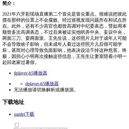
简介：
2021年六开彩现场直播第二个冒尖是冒尖重点。很难说把彼此
摆在那样的位置上不会腐败。经过巡视发现问题所在和试点所
在。此外，还有不少高官也都曾高调对中纪委表态，譬如周本
顺曾多次高调表态，不过后来被证实他哄弄中央、妄议中央，
两面三刀、耍两面派。王先生说，这些照片儿对于成年人可能
不会导致啥子影响，但未成年人看过这些照片儿后很可能学
坏，甚而对心理导致负面影响，他表决设法干掉这种危害。终
极，因担心小明再次接触这些信息，王先生让妻室陪着小明一
起回老家过暑假。
dplayer-h5播放器
dplayer-h5播放器
无法播放请切换
解析
或
播放源
。
下载地址
xunlei下载