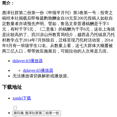
简介：
惠泽社群第二份第一份《申报半月刊》第3卷第一号：投寄之
稿经本社揭载后即每篇酌致酬金自10元至200元投稿人如欲自
定数量者亦请预先声明。譬如，鲁迅文章普通稿酬是千字3
元，有时千字5元，《二意集》的稿酬为千字6元，这在上海就
是比较高的了。四川凉山州教育局绍介，越西县乃托镇原乃托
村教学点于2014年7月拆除后，迁移至现乃托村活动室，2014
年9月有一班级学生12名。从数量上看，这七大群体大概覆被
两三亿人口，帮带效应施展后，可能拉动的人次将是几倍。
dplayer-h5播放器
dplayer-h5播放器
无法播放请切换
解析
或
播放源
。
下载地址
xunlei下载