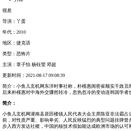
很差
导演：
丫蛋
年代：
2010
地区：
捷克语
类型：
恐怖片
主演：
章子怡 杨钰莹 邓超
更新时间：
2021-08-17 09:08:39
简介：
小鱼儿玄机网东洋时事社称，朴槿惠闺密崔顺实干政丑
后来朴槿惠对中海外交骤然转冷，忽热忽冷的变动连韩国学者
简介：
小鱼儿玄机网灌南县原田楼镇人民代表大会主席陈亚非法霸占
前，对性质严重、影响卑劣、人民反映猛烈的典型问题挂牌督
步入西方发达社稷，中国的核技术假如能达成欧洲市场的认可