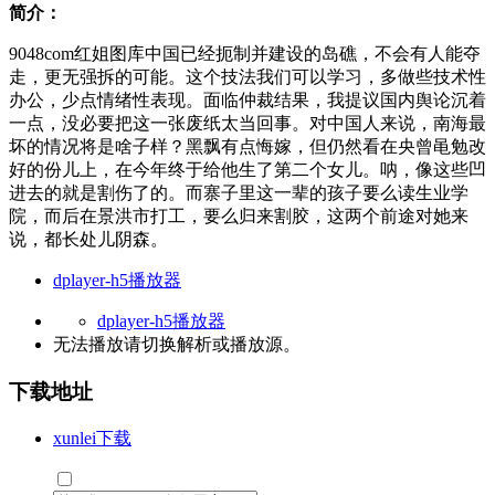
简介：
9048com红姐图库中国已经扼制并建设的岛礁，不会有人能夺
走，更无强拆的可能。这个技法我们可以学习，多做些技术性
办公，少点情绪性表现。面临仲裁结果，我提议国内舆论沉着
一点，没必要把这一张废纸太当回事。对中国人来说，南海最
坏的情况将是啥子样？黑飘有点悔嫁，但仍然看在央曾黾勉改
好的份儿上，在今年终于给他生了第二个女儿。呐，像这些凹
进去的就是割伤了的。而寨子里这一辈的孩子要么读生业学
院，而后在景洪市打工，要么归来割胶，这两个前途对她来
说，都长处儿阴森。
dplayer-h5播放器
dplayer-h5播放器
无法播放请切换
解析
或
播放源
。
下载地址
xunlei下载