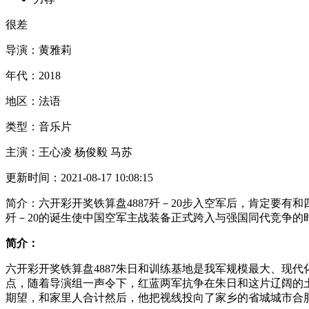
很差
导演：
黄雅莉
年代：
2018
地区：
法语
类型：
音乐片
主演：
王心凌 杨俊毅 马苏
更新时间：
2021-08-17 10:08:15
简介：
六开彩开奖铁算盘4887歼－20步入空军后，肯定要
歼－20的诞生使中国空军主战装备正式跨入与强国同代竞争的
简介：
六开彩开奖铁算盘4887朱日和训练基地是我军规模最大、现
点，随着导演组一声令下，红蓝两军抗争在朱日和这片辽阔的
期望，和家里人合计然后，他把视线投向了家乡的省城城市合