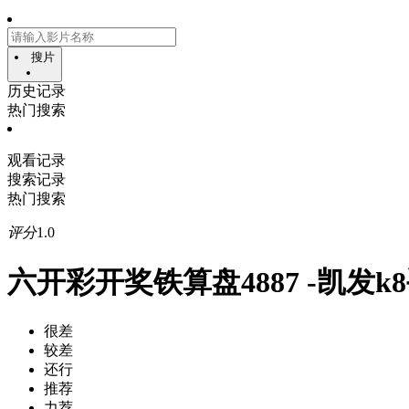
搜片
历史记录
热门搜索
观看记录
搜索记录
热门搜索
评分
1.0
六开彩开奖铁算盘4887 -凯发k
很差
较差
还行
推荐
力荐