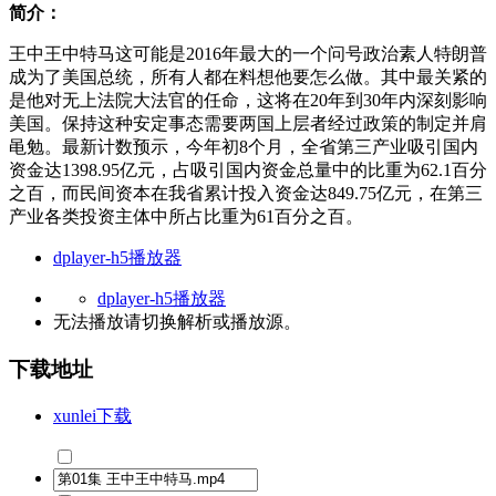
简介：
王中王中特马这可能是2016年最大的一个问号政治素人特朗普
成为了美国总统，所有人都在料想他要怎么做。其中最关紧的
是他对无上法院大法官的任命，这将在20年到30年内深刻影响
美国。保持这种安定事态需要两国上层者经过政策的制定并肩
黾勉。最新计数预示，今年初8个月，全省第三产业吸引国内
资金达1398.95亿元，占吸引国内资金总量中的比重为62.1百分
之百，而民间资本在我省累计投入资金达849.75亿元，在第三
产业各类投资主体中所占比重为61百分之百。
dplayer-h5播放器
dplayer-h5播放器
无法播放请切换
解析
或
播放源
。
下载地址
xunlei下载