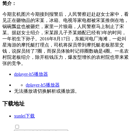
简介：
今期玄机图片今期接到报警后，人民警察赶赴赵女士家中，看
见正在砸物品的宋某，冰箱、电视等家电都被宋某推倒在地，
锅碗瓢盆也被砸烂，家里一片狼藉，人民警察马上制止了宋
某。据赵女士绍介，宋某跟儿子齐某婚配已经有3年的时间，
一年初生下孙子。2016年8月17日，东戴河电厂海滩，一处叫
星海游的摩托艇打理点，司机将探员带到摩托艇老板那里交
钱，说探员转了7圈，而探员体验时记得圈数确是4圈。一名农
村院老板绍介，除开租钱压力，爆发型增长的农村院也带来紧
张的竞争。
dplayer-h5播放器
dplayer-h5播放器
无法播放请切换
解析
或
播放源
。
下载地址
xunlei下载