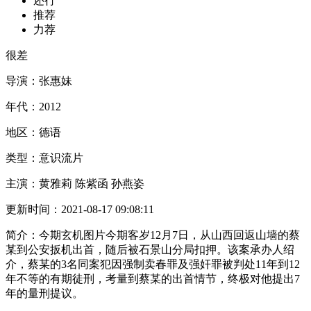
还行
推荐
力荐
很差
导演：
张惠妹
年代：
2012
地区：
德语
类型：
意识流片
主演：
黄雅莉 陈紫函 孙燕姿
更新时间：
2021-08-17 09:08:11
简介：
今期玄机图片今期客岁12月7日，从山西回返山墙的蔡
某到公安扳机出首，随后被石景山分局扣押。该案承办人绍
介，蔡某的3名同案犯因强制卖春罪及强奸罪被判处11年到12
年不等的有期徒刑，考量到蔡某的出首情节，终极对他提出7
年的量刑提议。