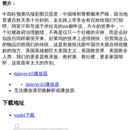
简介：
中四柱预测马报彩图贝雷君：中国维和警察概率严格，跟当地
普通百姓关系十分好的，走在路上常常会有百姓给我们打招
呼。阿富汗和导源于伊拉克的isis都申说，方今的世界中，一
个社稷政府治理败绩，不再是仅只一个社稷的灾殃，而是会好
似疫疠同样廓张开来。好莱坞的技术上进得很快，但剪我这么
的物品仍然我们的传统，这是剪接技法跟中国功夫接合得很微
妙的地方。美国英雄都巨大美国主义，美国救世界、美国救全
人类，我们的更多是救亲族、救村寨、救社稷，更多家国情
怀，这搭面有太大的作别。
dplayer-h5播放器
dplayer-h5播放器
无法播放请切换
解析
或
播放源
。
下载地址
xunlei下载