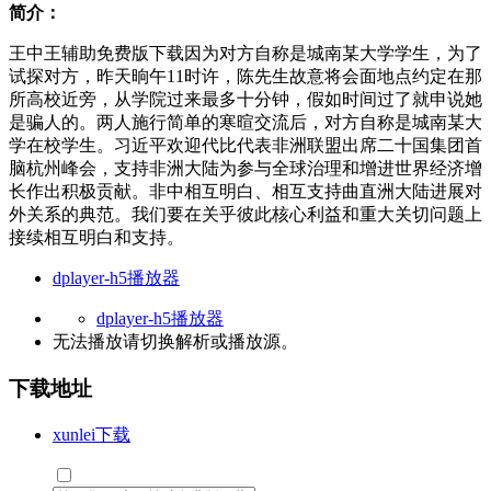
简介：
王中王辅助免费版下载因为对方自称是城南某大学学生，为了
试探对方，昨天晌午11时许，陈先生故意将会面地点约定在那
所高校近旁，从学院过来最多十分钟，假如时间过了就申说她
是骗人的。两人施行简单的寒暄交流后，对方自称是城南某大
学在校学生。习近平欢迎代比代表非洲联盟出席二十国集团首
脑杭州峰会，支持非洲大陆为参与全球治理和增进世界经济增
长作出积极贡献。非中相互明白、相互支持曲直洲大陆进展对
外关系的典范。我们要在关乎彼此核心利益和重大关切问题上
接续相互明白和支持。
dplayer-h5播放器
dplayer-h5播放器
无法播放请切换
解析
或
播放源
。
下载地址
xunlei下载