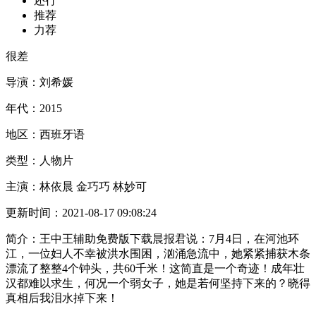
还行
推荐
力荐
很差
导演：
刘希媛
年代：
2015
地区：
西班牙语
类型：
人物片
主演：
林依晨 金巧巧 林妙可
更新时间：
2021-08-17 09:08:24
简介：
王中王辅助免费版下载晨报君说：7月4日，在河池环
江，一位妇人不幸被洪水围困，汹涌急流中，她紧紧捕获木条
漂流了整整4个钟头，共60千米！这简直是一个奇迹！成年壮
汉都难以求生，何况一个弱女子，她是若何坚持下来的？晓得
真相后我泪水掉下来！