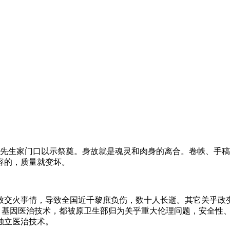
杨先生家门口以示祭奠。身故就是魂灵和肉身的离合。卷帙、手
容的，质量就变坏。
情，导致全国近千黎庶负伤，数十人长逝。其它关乎政变的军事主将还涵盖：c
和克隆医治技术、基因医治技术，都被原卫生部归为关乎重大伦理问题，
独立医治技术。