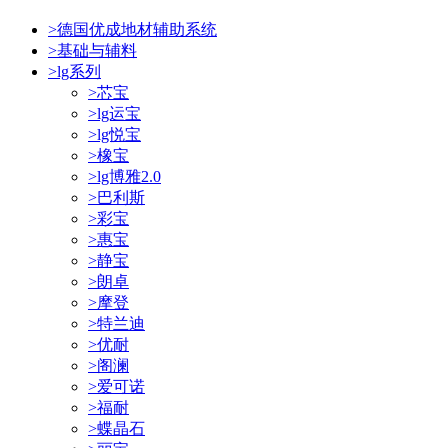
>
德国优成地材辅助系统
>
基础与辅料
>
lg系列
>
芯宝
>
lg运宝
>
lg悦宝
>
橡宝
>
lg博雅2.0
>
巴利斯
>
彩宝
>
惠宝
>
静宝
>
朗卓
>
摩登
>
特兰迪
>
优耐
>
阁澜
>
爱可诺
>
福耐
>
蝶晶石