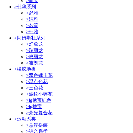
>
丽宝
>
韩华系列
>
舒雅
>
洁雅
>
名流
>
韩雅
>
阿姆斯壮系列
>
幻象龙
>
瑞丽龙
>
惠丽龙
>
雅凯龙
>
橡胶地板
>
双色锤击花
>
浮点色花
>
三色花
>
波纹小碎花
>
lg橡宝纯色
>
lg橡宝
>
亮光复合花
>
运动系类
>
悬浮拼装
>
综合系类