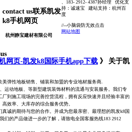
、183- 2912- 4387孙经理 优化支
持：诚速宝 建站支持：杭州百
contact us
联系凯发
度
k8手机网页
//--小脑袋防无效点击
网站地图
杭州静宝建材有限公司
 us
机网页-凯发k8国际手机app下载
》 关于凯
欧美弹性地板销售、铺装和加盟的专业地材服务商.
板、运动地板、等新型建筑装饰材料的流通与安装服务。我们专
料工厂到施工现场的完善控货流程，拥有反应快速并且经验丰富的
、高效率、大库存的综合服务优势。
们真诚的期待与您的合作。并成为您最亲密、最理想的凯发k8国
我们的产品做进一步的了解，请致电全国客服热线183 2912