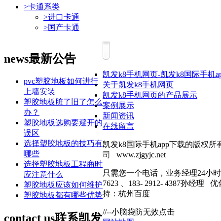
>
卡通系类
>
进口卡通
>
国产卡通
news
最新公告
凯发k8手机网页-凯发k8国际手机a
pvc塑胶地板如何进行
关于凯发k8手机网页
上墙安装
凯发k8手机网页的产品展示
塑胶地板脏了旧了怎么
案例展示
办？
新闻资讯
塑胶地板选购要避开的
在线留言
误区
选择塑胶地板的技巧有
凯发k8国际手机app下载的版权
哪些
司 www.zjgyjc.net
选择塑胶地板工程商时
只需您一个电话，业务经理24小时内会
应注意什么
7623 、183- 2912- 4387
塑胶地板应该如何维护
持：杭州百度
塑胶地板都有哪些优势
//--小脑袋防无效点击
contact us
联系凯发