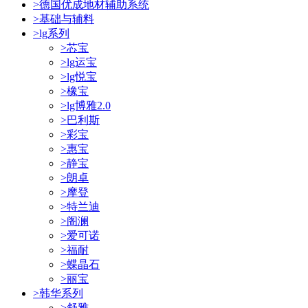
>
德国优成地材辅助系统
>
基础与辅料
>
lg系列
>
芯宝
>
lg运宝
>
lg悦宝
>
橡宝
>
lg博雅2.0
>
巴利斯
>
彩宝
>
惠宝
>
静宝
>
朗卓
>
摩登
>
特兰迪
>
阁澜
>
爱可诺
>
福耐
>
蝶晶石
>
丽宝
>
韩华系列
>
舒雅