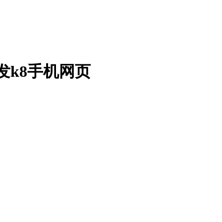
发k8手机网页