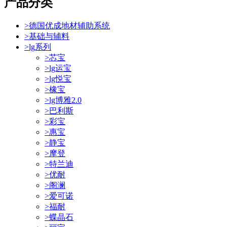
产品分类
>
德国优成地材辅助系统
>
基础与辅料
>
lg系列
>
芯宝
>
lg运宝
>
lg悦宝
>
橡宝
>
lg博雅2.0
>
巴利斯
>
彩宝
>
惠宝
>
静宝
>
摩登
>
特兰迪
>
优耐
>
阁澜
>
爱可诺
>
福耐
>
蝶晶石