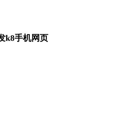
发k8手机网页