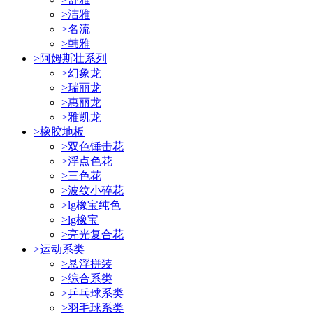
>
洁雅
>
名流
>
韩雅
>
阿姆斯壮系列
>
幻象龙
>
瑞丽龙
>
惠丽龙
>
雅凯龙
>
橡胶地板
>
双色锤击花
>
浮点色花
>
三色花
>
波纹小碎花
>
lg橡宝纯色
>
lg橡宝
>
亮光复合花
>
运动系类
>
悬浮拼装
>
综合系类
>
乒乓球系类
>
羽毛球系类