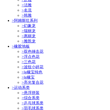
>
洁雅
>
名流
>
韩雅
>
阿姆斯壮系列
>
幻象龙
>
瑞丽龙
>
惠丽龙
>
雅凯龙
>
橡胶地板
>
双色锤击花
>
浮点色花
>
三色花
>
波纹小碎花
>
lg橡宝纯色
>
lg橡宝
>
亮光复合花
>
运动系类
>
悬浮拼装
>
综合系类
>
乒乓球系类
>
羽毛球系类