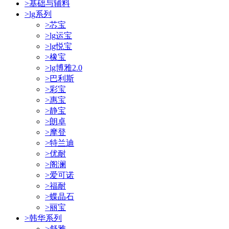
>
基础与辅料
>
lg系列
>
芯宝
>
lg运宝
>
lg悦宝
>
橡宝
>
lg博雅2.0
>
巴利斯
>
彩宝
>
惠宝
>
静宝
>
朗卓
>
摩登
>
特兰迪
>
优耐
>
阁澜
>
爱可诺
>
福耐
>
蝶晶石
>
丽宝
>
韩华系列
>
舒雅