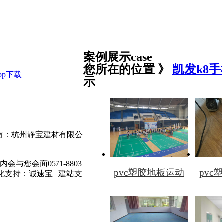
案例展示
case
您所在的位置 》
凯发k8手
pp下载
示
所有：杭州静宝建材有限公
与您会面0571-8803
pvc塑胶地板运动
pv
孙经理 优化支持：诚速宝 建站支
（点击图片查看）
（点