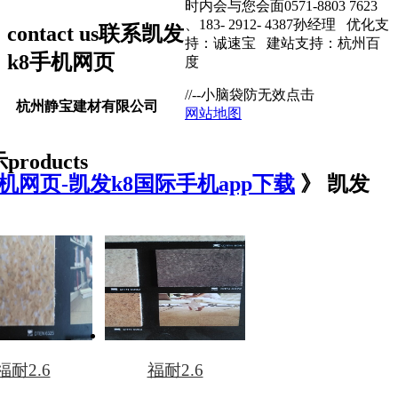
时内会与您会面0571-8803 7623
、183- 2912- 4387孙经理 优化支
contact us
联系凯发
持：诚速宝 建站支持：杭州百
k8手机网页
度
//--小脑袋防无效点击
杭州静宝建材有限公司
网站地图
示
products
机网页-凯发k8国际手机app下载
》 凯发
福耐2.6
福耐2.6