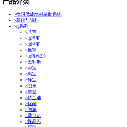
产品分类
>
德国优成地材辅助系统
>
基础与辅料
>
lg系列
>
芯宝
>
lg运宝
>
lg悦宝
>
橡宝
>
lg博雅2.0
>
巴利斯
>
彩宝
>
惠宝
>
静宝
>
朗卓
>
摩登
>
特兰迪
>
优耐
>
阁澜
>
爱可诺
>
蝶晶石